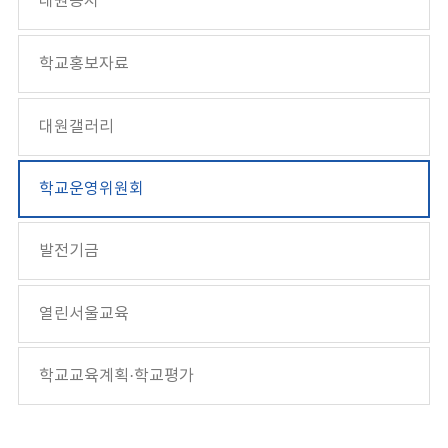
대원공지
학교홍보자료
대원갤러리
학교운영위원회
발전기금
열린서울교육
학교교육계획·학교평가