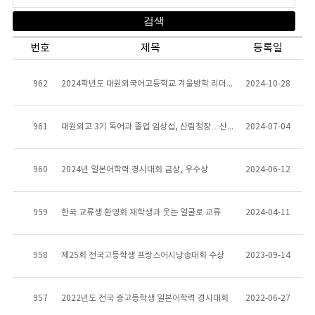
번호
제목
등록일
962
2024학년도 대원외국어고등학교 겨울방학 리더십캠프 위탁 운영 입찰 공고
2024-10-28
961
대원외고 3기 독어과 졸업 임상섭, 산림청장…산림청 최초 기술고시 출신
2024-07-04
960
2024년 일본어학력 경시대회 금상, 우수상
2024-06-12
959
한국 교류생 환영회 재학생과 웃는 얼굴로 교류
2024-04-11
958
제25회 전국고등학생 프랑스어시낭송대회 수상
2023-09-14
957
2022년도 전국 중고등학생 일본어학력 경시대회
2022-06-27