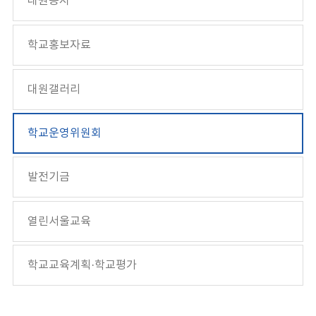
대원공지
학교홍보자료
대원갤러리
학교운영위원회
발전기금
열린서울교육
학교교육계획·학교평가